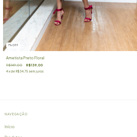
7
%
OFF
Ametista Preto Floral
R$149,00
R$139,00
4
x de
R$34,75
sem juros
NAVEGAÇÃO
Início