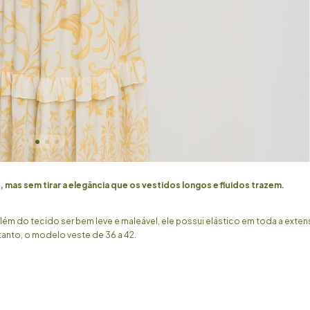
mas sem tirar a elegância que os vestidos longos e fluidos trazem.
Além do tecido ser bem leve e maleável, ele possui elástico em toda a exten
tanto, o modelo veste de 36 a 42.