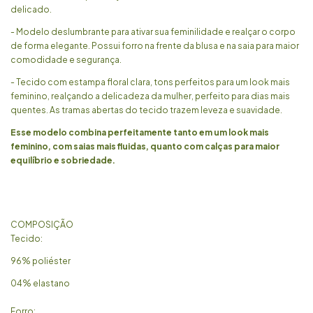
delicado.
- Modelo deslumbrante para ativar sua feminilidade e realçar o corpo
de forma elegante. Possui forro na frente da blusa e na saia para maior
comodidade e segurança.
- Tecido com estampa floral clara, tons perfeitos para um look mais
feminino, realçando a delicadeza da mulher, perfeito para dias mais
quentes. As tramas abertas do tecido trazem leveza e suavidade.
Esse modelo combina perfeitamente tanto em um look mais
feminino, com saias mais fluidas, quanto com calças para maior
equilíbrio e sobriedade.
COMPOSIÇÃO
Tecido:
96% poliéster
04% elastano
Forro: