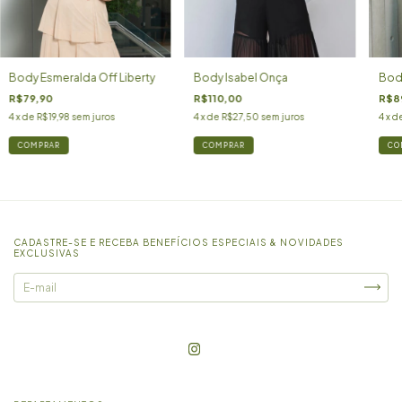
Body Esmeralda Off Liberty
Body Isabel Onça
Body
R$79,90
R$110,00
R$8
4
x de
R$19,98
sem juros
4
x de
R$27,50
sem juros
4
x d
COMPRAR
COMPRAR
CO
CADASTRE-SE E RECEBA BENEFÍCIOS ESPECIAIS & NOVIDADES
EXCLUSIVAS