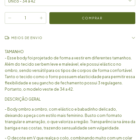
MEIOS DE ENVIO
TAMANHO
- Esse body foi projetado de forma a vestir em diferentes tamanhos.
Além do tecido ser bem leve e maleável, ele possui elástico no
ombro, sendo versátil para os tipos de corpos de forma confortável.
Tanto o tecido como o forro possuem elasticidade para permitir essa
flexibilidade e seu gancho de fechamento possui 3 regulagens.
Portanto, o modelo veste de 34 a 42.
DESCRIÇÃO GERAL
- Body ombro a ombro, com elástico e babadinho delicado,
deixando a peça com estilo mais feminino. Busto com formato
triangular e amarração, o que valoriza a região. Transparência na área da
barriga e nas costas, trazendo sensualidade sem vulgaridade.
- O decote em V que realça o colo, combinando muito com um colar